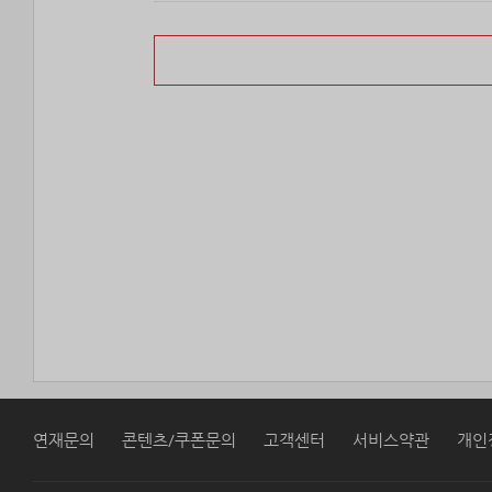
연재문의
콘텐츠/쿠폰문의
고객센터
서비스약관
개인