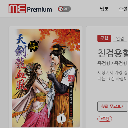
웹툰
소설
무협
완결
천검용
묵검향 / 묵검향
세상에서 가장 강
너는 그런 사람이
첫화 무료보기
#무협