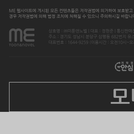
ME 웹사이트에 게시된 모든 컨텐츠들은 저작권법에 의거하여 보호받고
경우 저작권법에 의해 법정 조치에 처해질 수 있으니 주의하시길 바랍니
상호명 : ㈜미툰앤노벨 | 대표 : 정현준 | 통신판매
주소 : 경기도 성남시 분당구 삼평동 682번지 유스페이스
대표번호 : 1644-9259 (이용시간 : 오전10시~오후5
모