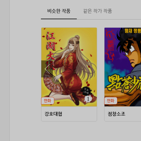
비슷한 작품
같은 작가 작품
강호대협
점창소조