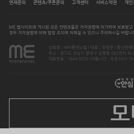
연재문의
콘텐츠/쿠폰문의
고객센터
서비스약관
개인
ME 웹사이트에 게시된 모든 컨텐츠들은 저작권법에 의거하여 보호받고
경우 저작권법에 의해 법정 조치에 처해질 수 있으니 주의하시길 바랍니
상호명 : ㈜미툰앤노벨 | 대표 : 정현준 | 통신판매
주소 : 경기도 성남시 분당구 삼평동 682번지 유스페이스
대표번호 : 1644-9259 (이용시간 : 오전10시~오후5
모