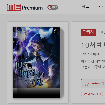
웹툰
소설
판타지
완
10서클
작가 : 카이젠
이계에서 귀환했
그런데 지구에 
구독하기
#현대판타지