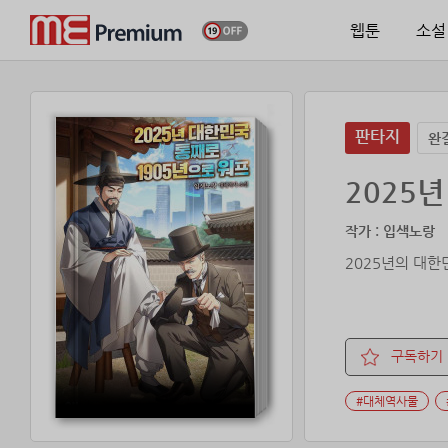
웹툰
소설
판타지
완
2025
작가 : 입색노랑
2025년의 대한
구독하기
#대체역사물