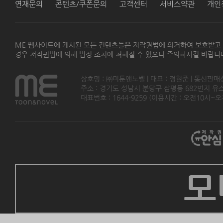
연재문의
콘텐츠/쿠폰문의
고객센터
서비스약관
개인
ME 웹사이트에 게시된 모든 컨텐츠들은 저작권법에 의거하여 보호받고
경우 저작권법에 의해 법정 조치에 처해질 수 있으니 주의하시길 바랍니
상호명 : ㈜미툰앤노벨 | 대표 : 정현준 | 통신판매
주소 : 경기도 성남시 분당구 삼평동 682번지 유스페이스
대표번호 : 1644-9259 (이용시간 : 오전10시~오후5
모