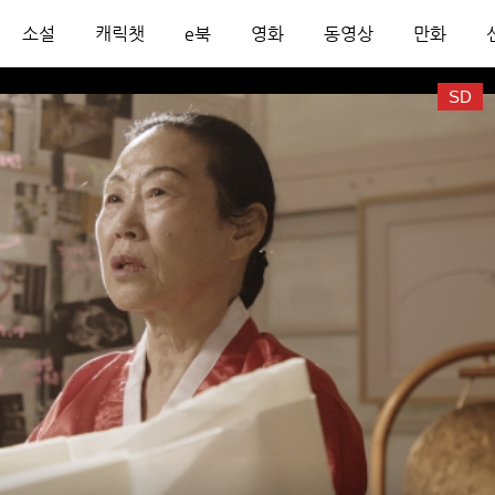
소설
캐릭챗
e북
영화
동영상
만화
SD