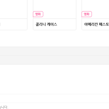
니
콜리니 케이스
아메리칸 패스