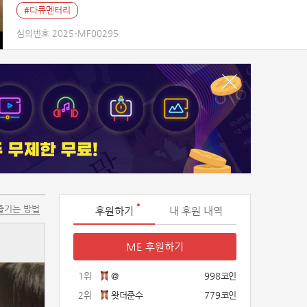
#다큐멘터리
심의번호 2025-MF00295
즐기는 방법
후원하기
내 후원 내역
ME 후원하기
1위
@
998코인
2위
왓더준수
779코인