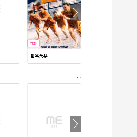
35위
@
50코인
36위
dj7***@naver.com
50코인
37위
천일야화♡
50코인
38위
80091****@kakao.com
50코인
39위
티티320
50코인
40위
myway
50코인
41위
19108*****@kakao.com
50코인
탈옥풍운
아메리칸 패스토럴
42위
dlehd*****@gmail.com
48코인
43위
22ss****@dgsungsan.ms.kr
45코인
44위
아아자 홧팅
40코인
45위
@
40코인
46위
비둘기 천사
36코인
47위
@
36코인
48위
20700*****@kakao.com
30코인
49위
26741*****@kakao.com
26코인
50위
@
25코인