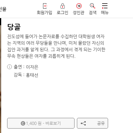
선물
회원가입
로그인
성인관
검색
메뉴
당골
진도섬에 들어가 논문자료를 수집하던 대학원생 여자
는 지역의 여러 무당들을 만나며, 미처 몰랐던 자신의
집안 과거를 알게 된다. 그 과정에서 겪게 되는 기이한
무속 현상들은 여자를 괴롭히게 된다.
출연
이자은
i
감독
홍태선
1,400 원
- 바로보기
공유