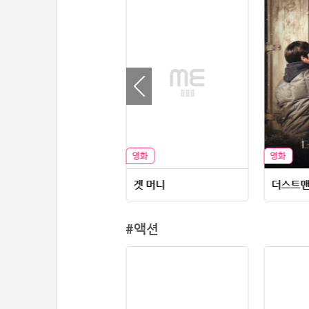
시스터 헌트
겟 머니
더스트
#액션