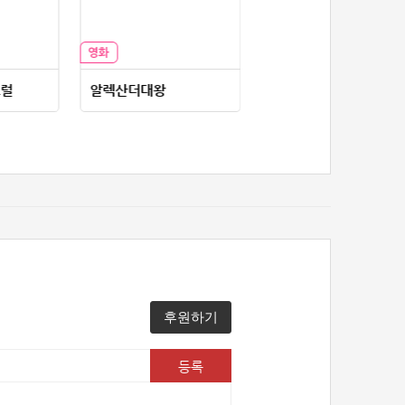
51위
douyo*****@gmail.com
25코인
52위
dltmdw******@gmail.com
25코인
53위
soyun****@gmail.com
24코인
54위
@
20코인
토럴
알렉산더대왕
시스터 헌트
55위
@
20코인
56위
소망여
20코인
57위
25600*****@kakao.com
20코인
58위
16100*****@kakao.com
20코인
59위
qsewzd******@gmail.com
20코인
60위
20596*****@kakao.com
20코인
61위
lth8***@naver.com
20코인
62위
이슬이슬
20코인
63위
단순한묘기
20코인
후원하기
64위
25234*****@kakao.com
20코인
65위
43040*****@kakao.com
20코인
등록
66위
reneev******@naver.com
18코인