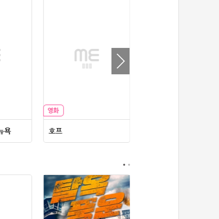
19위
21671*****@kakao.com
100코인
20위
@
100코인
21위
@
100코인
22위
kckt****@naver.com
100코인
23위
@
73코인
24위
anigse******@gmail.com
70코인
25위
wwor****@naver.com
70코인
26위
ji643****@gmail.com
66코인
27위
장발쟝
65코인
28위
ㄴ퍼ㅕㅅㄷ
60코인
뉴욕
호프
콜리니 케이스
29위
@
60코인
30위
@
60코인
31위
28473*****@kakao.com
60코인
32위
70989****@kakao.com
50코인
33위
워삼골벅
50코인
34위
19367*****@kakao.com
50코인