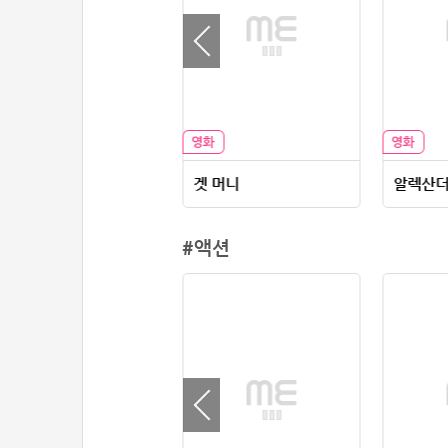
삼인행: 생존 게임
겟 머니
알렉산
#액션