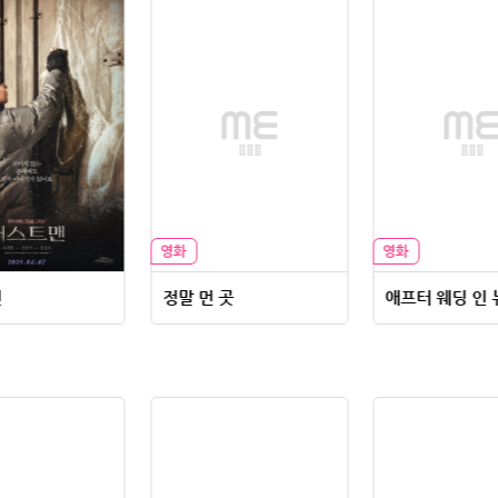
맨
정말 먼 곳
애프터 웨딩 인 