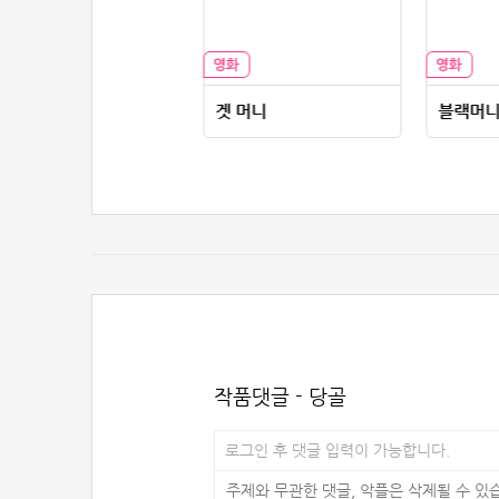
삼인행: 생존 게임
겟 머니
블랙머
작품댓글 - 당골
로그인 후 댓글 입력이 가능합니다.