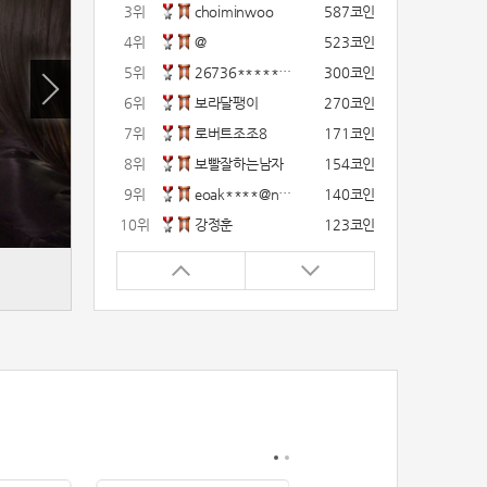
3위
choiminwoo
587코인
4위
@
523코인
5위
26736*****@kakao.com
300코인
6위
보라달팽이
270코인
7위
로버트조조8
171코인
8위
보빨잘하는남자
154코인
9위
eoak****@naver.com
140코인
10위
강정훈
123코인
11위
12922*****@kakao.com
120코인
12위
gg1***@naver.com
120코인
13위
22374*****@kakao.com
120코인
14위
해콩이
110코인
15위
wkkj****@naver.com
110코인
16위
메렁이지롱
102코인
17위
18075*****@kakao.com
100코인
18위
leeys****@naver.com
100코인