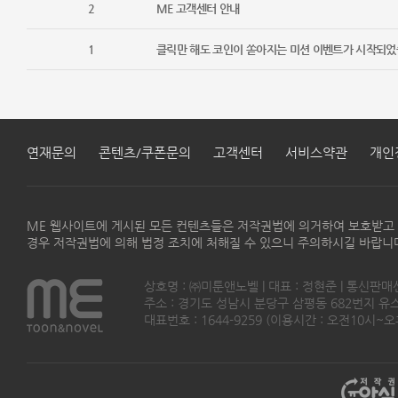
2
ME 고객센터 안내
1
클릭만 해도 코인이 쏟아지는 미션 이벤트가 시작되었
연재문의
콘텐츠/쿠폰문의
고객센터
서비스약관
개인
ME 웹사이트에 게시된 모든 컨텐츠들은 저작권법에 의거하여 보호받고
경우 저작권법에 의해 법정 조치에 처해질 수 있으니 주의하시길 바랍니
상호명 : ㈜미툰앤노벨 | 대표 : 정현준 | 통신판매
주소 : 경기도 성남시 분당구 삼평동 682번지 유스페이스
대표번호 : 1644-9259 (이용시간 : 오전10시~오후5