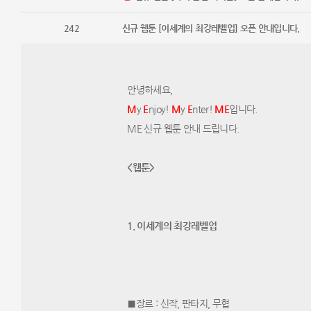
242
신규 웹툰 [이세계의 최강레벨업] 오픈 안내입니다.
안녕하세요,
M
y
E
njoy!
M
​y
E
nter! ​
M
E
입니다.
ME 신규 웹툰 안내 드립니다.​
<웹툰>
1. 이세계의 최강레벨업​
■장르 : 신작​, 판타지, 무협