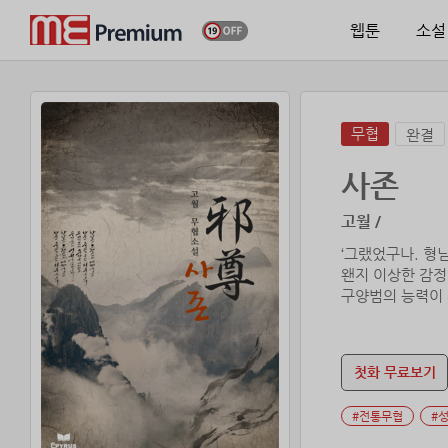
웹툰
소설
무협
완결
사존
고월 /
‘그랬었구나. 형
왠지 이상한 감정
구양범의 능력이 
첫화 무료보기
#전통무협
#