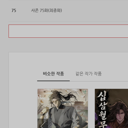
75
사존 75화(최종화)
비슷한 작품
같은 작가 작품