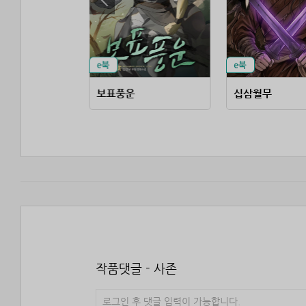
(無我眞境)
보표풍운
십삼월무
작품댓글 - 사존
로그인 후 댓글 입력이 가능합니다.