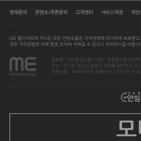
연재문의
콘텐츠/쿠폰문의
고객센터
서비스약관
개인
ME 웹사이트에 게시된 모든 컨텐츠들은 저작권법에 의거하여 보호받고
경우 저작권법에 의해 법정 조치에 처해질 수 있으니 주의하시길 바랍니
상호명 : ㈜미툰앤노벨 | 대표 : 정현준 | 통신판매
주소 : 경기도 성남시 분당구 삼평동 682번지 유스페이스
대표번호 : 1644-9259 (이용시간 : 오전10시~오후5
모