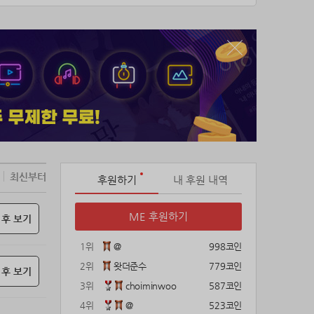
최신부터
후원하기
내 후원 내역
ME 후원하기
 후 보기
1위
@
998코인
2위
왓더준수
779코인
 후 보기
3위
choiminwoo
587코인
4위
@
523코인