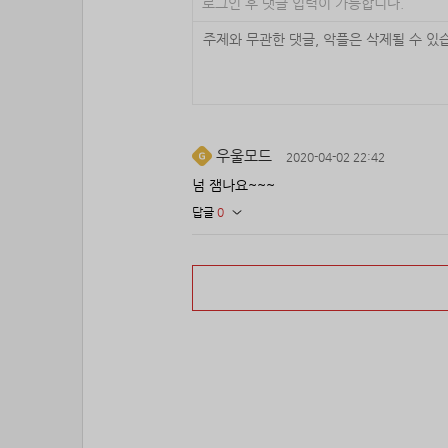
로그인 후 댓글 입력이 가능합니다.
우울모드
2020-04-02 22:42
넘 잼나요~~~
답글
0