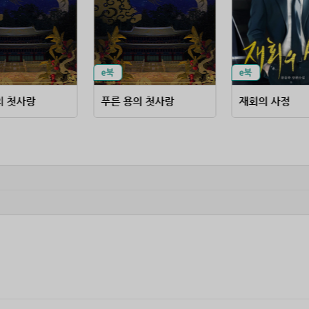
의 첫사랑
푸른 용의 첫사랑
재회의 사정