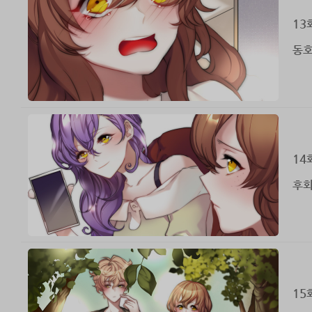
13
동호
14
후회
15