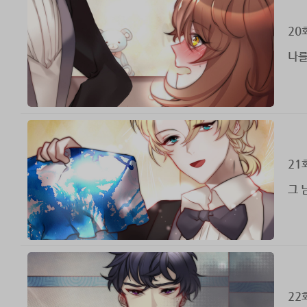
20
나를
21
그 
22