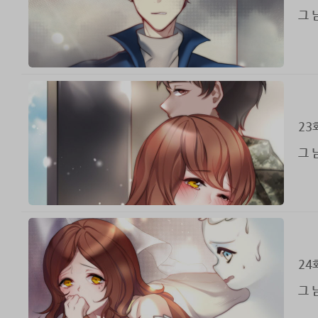
그 
23
그 
24
그 