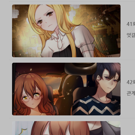
41
엇갈
42
관계