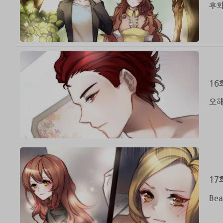
후회
16
오
17
Beau