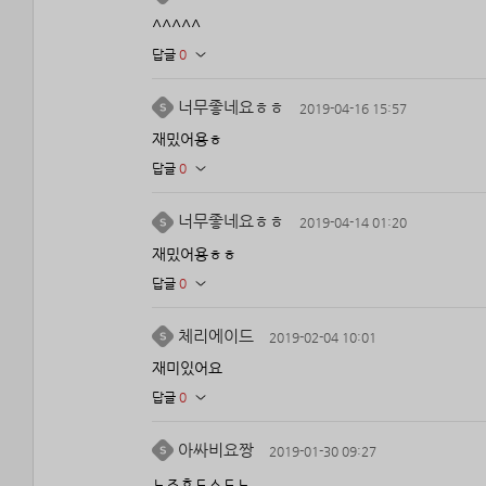
^^^^^
답글
0
너무좋네요ㅎㅎ
2019-04-16 15:57
재밌어용ㅎ
답글
0
너무좋네요ㅎㅎ
2019-04-14 01:20
재밌어용ㅎㅎ
답글
0
체리에이드
2019-02-04 10:01
재미있어요
답글
0
아싸비요짱
2019-01-30 09:27
ㄴㅈㅎㄷㅅㄷㄴ