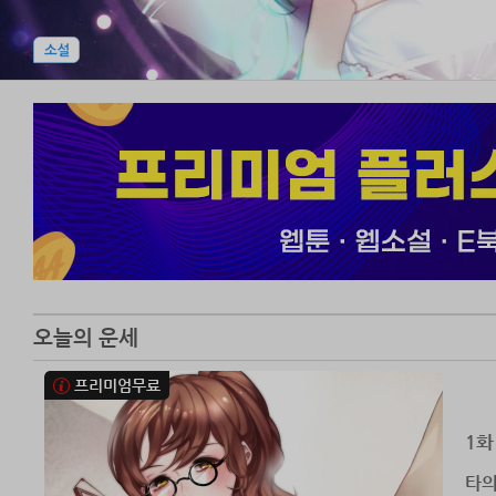
오늘의 운세
프리미엄무료
1화
타의