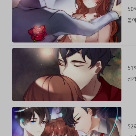
50
돌아
51
삼각
52