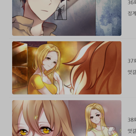
36
징계
37
엇갈
38
엇갈