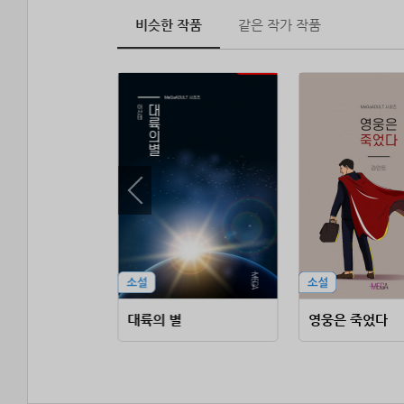
비슷한 작품
같은 작가 작품
처
대륙의 별
영웅은 죽었다