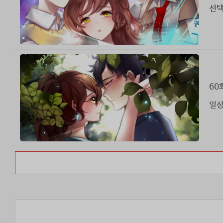
선택 
60
일상