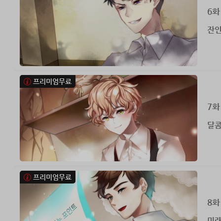
6화
잔인
프리미엄무료
7화
달콤
프리미엄무료
8화