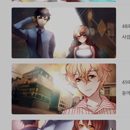
48
사람
49
돌아