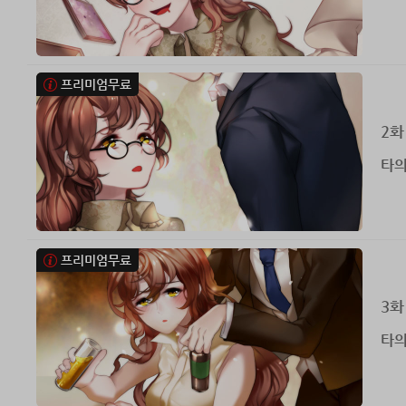
프리미엄무료
2화
타의
프리미엄무료
3화
타의