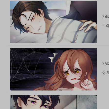
34
트
35
징계