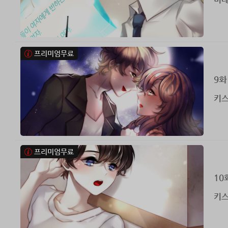
미래
프리미엄무료
9화
키스
프리미엄무료
10
키스