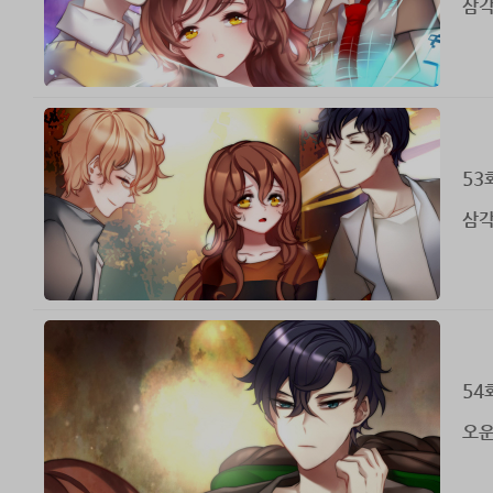
삼각
53
삼각
54
오운