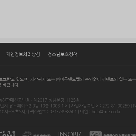
개인정보처리방침
청소년보호정책
보호받고 있으며, 저작권자 또는 ㈜미툰앤노벨의 승인없이 컨텐츠의 일부 또
 바랍니다.
 통신판매신고번호 : 제2017-성남분당-1125호
 유스페이스2 B동 10층 1008-1호 | 사업자등록번호 : 272-81-00259 | P
0시~오후5시) | 팩스번호 : 031-739-8601 | 메일 :
help@me.co.kr