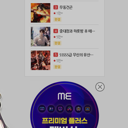
21위
@
100코인
무동건곤
3
22위
kckt****@naver.com
100코인
1만+
23위
@
73코인
24위
wwor****@naver.com
70코인
중대장과 하룻밤 후 떼돈을 벌었다
4
25위
anigse******@gmail.com
70코인
5만+
26위
ji643****@gmail.com
66코인
27위
장발쟝
65코인
SSSSS급 무신의 유산을 얻었다!
5
28위
ㄴ퍼ㅕㅅㄷ
60코인
5만+
29위
@
60코인
30위
@
60코인
31위
28473*****@kakao.com
60코인
32위
19108*****@kakao.com
50코인
33위
70989****@kakao.com
50코인
34위
워삼골벅
50코인
35위
19367*****@kakao.com
50코인
36위
@
50코인