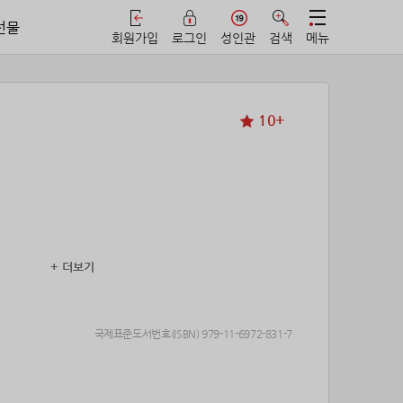
선물
회원가입
로그인
성인관
검색
메뉴
10+
+ 더보기
국제표준도서번호(ISBN) 979-11-6972-831-7
잡기 위해