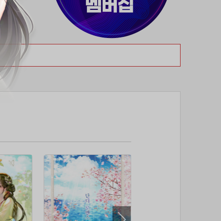
37위
dj7***@naver.com
50코인
38위
천일야화♡
50코인
39위
80091****@kakao.com
50코인
40위
티티320
50코인
41위
myway
50코인
42위
dlehd*****@gmail.com
48코인
43위
22ss****@dgsungsan.ms.kr
45코인
44위
아아자 홧팅
40코인
45위
@
40코인
46위
비둘기 천사
36코인
47위
@
36코인
48위
20700*****@kakao.com
30코인
49위
26741*****@kakao.com
26코인
50위
@
25코인
51위
douyo*****@gmail.com
25코인
52위
dltmdw******@gmail.com
25코인