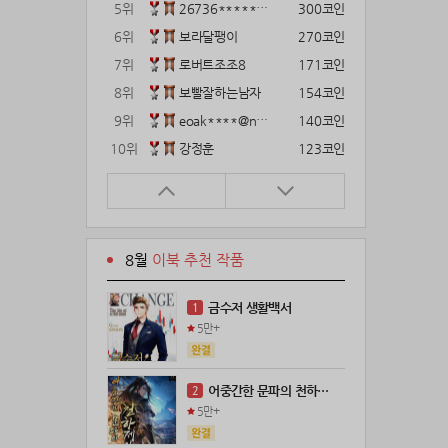
5위
26736*****@kakao.com
300코인
6위
보라달팽이
270코인
7위
로버트조조8
171코인
8위
보빨잘하는남자
154코인
9위
eoak****@naver.com
140코인
10위
강정훈
123코인
11위
22374*****@kakao.com
120코인
12위
12922*****@kakao.com
120코인
13위
gg1***@naver.com
120코인
8월
이북 추천 작품
14위
해콩이
110코인
15위
wkkj****@naver.com
110코인
금수저 생활백서
1
16위
메렁이지롱
102코인
5만+
17위
18075*****@kakao.com
100코인
18위
leeys****@naver.com
100코인
어중간한 문파의 천하제일인
2
19위
21671*****@kakao.com
100코인
5만+
20위
@
100코인