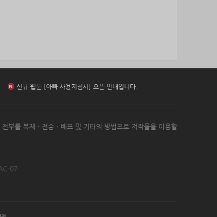
85위
갈보리
10코인
신규 웹툰 [[BL] 범이로소이다 (개정판)] 오픈 안내입니다.
86위
youngk*****@naver.com
10코인
87위
yewo****@naver.com
10코인
88위
24771*****@kakao.com
10코인
신규 웹툰 [환생 닥터] 오픈 안내입니다.
89위
leno****@naver.com
10코인
90위
him***@naver.com
10코인
91위
eupn****@gmail.com
10코인
신규 웹툰 [아빠 사용지침서] 오픈 안내입니다.
92위
쌉숭
10코인
93위
25721*****@kakao.com
10코인
신규 웹툰 [[BL] 범이로소이다 (개정판)] 오픈 안내입니다.
는 전부를 복제ㆍ전송ㆍ배포 및 기타의 방법으로 저작물을 이용할
94위
24921*****@kakao.com
10코인
95위
잭스킹
10코인
96위
stop****@naver.com
10코인
97위
@
10코인
AC-07
98위
연애구루
10코인
99위
젖꼭지 빨래
10코인
100
17887*****@kakao.com
10코인
위