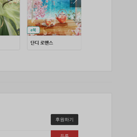
53위
soyun****@gmail.com
24코인
54위
43040*****@kakao.com
20코인
55위
@
20코인
56위
@
20코인
57위
소망여
20코인
단디 로맨스
왜 엑스트라에게 정체를 들키시나요
58위
25600*****@kakao.com
20코인
59위
16100*****@kakao.com
20코인
60위
qsewzd******@gmail.com
20코인
61위
20596*****@kakao.com
20코인
62위
lth8***@naver.com
20코인
63위
이슬이슬
20코인
64위
단순한묘기
20코인
65위
25234*****@kakao.com
20코인
66위
reneev******@naver.com
18코인
후원하기
67위
movi****@naver.com
17코인
68위
메카 보
17코인
등록