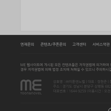
연재문의
콘텐츠/쿠폰문의
고객센터
서비스약관
ME 웹사이트에 게시된 모든 컨텐츠들은 저작권법에 의거하여 
경우 저작권법에 의해 법정 조치에 처해질 수 있으니 주의하시길
상호명 : ㈜미툰앤노벨 | 대표 : 정현준 |
주소 : 경기도 성남시 분당구 삼평동 682번지
대표번호 : 1644-9259 (이용시간 : 오전1