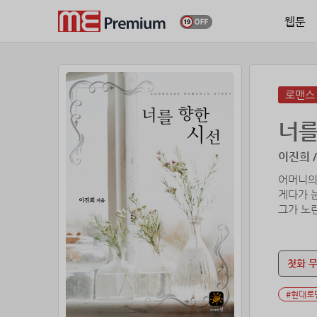
웹툰
로맨스
너를
이진희 /
어머니의
게다가 
그가 노
맞선도 
갑과 을의
첫화 
가장 기
최소한의
#현대로
그의 은
보여도 