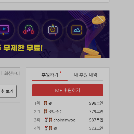
최신부터
후원하기
내 후원 내역
ME 후원하기
 후 보기
1위
@
998코인
2위
왓더준수
779코인
3위
choiminwoo
587코인
4위
@
523코인