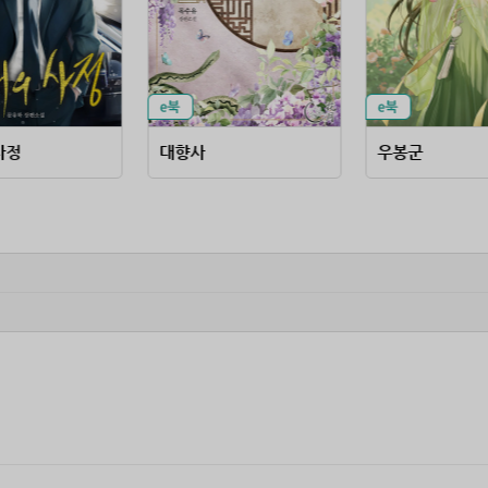
사정
대향사
우봉군