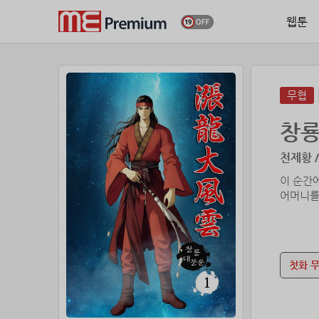
웹툰
무협
창
천제황 
이 순간
첫화 