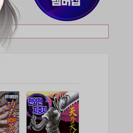
37위
19108*****@kakao.com
50코인
38위
70989****@kakao.com
50코인
39위
워삼골벅
50코인
40위
19367*****@kakao.com
50코인
41위
@
50코인
42위
dlehd*****@gmail.com
48코인
43위
22ss****@dgsungsan.ms.kr
45코인
44위
아아자 홧팅
40코인
45위
@
40코인
46위
비둘기 천사
36코인
47위
@
36코인
48위
20700*****@kakao.com
30코인
49위
26741*****@kakao.com
26코인
50위
@
25코인
51위
douyo*****@gmail.com
25코인
52위
dltmdw******@gmail.com
25코인