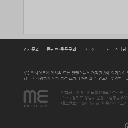
연재문의
콘텐츠/쿠폰문의
고객센터
서비스약관
ME 웹사이트에 게시된 모든 컨텐츠들은 저작권법에 의거하여 
경우 저작권법에 의해 법정 조치에 처해질 수 있으니 주의하시길
상호명 : ㈜미툰앤노벨 | 대표 : 정현준 |
주소 : 경기도 성남시 분당구 삼평동 682번지
대표번호 : 1644-9259 (이용시간 : 오전1