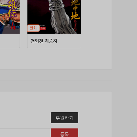
53위
soyun****@gmail.com
24코인
54위
25234*****@kakao.com
20코인
55위
43040*****@kakao.com
20코인
56위
@
20코인
57위
@
20코인
천외천 지중지
권왕독존 (연재)
58위
소망여
20코인
59위
25600*****@kakao.com
20코인
60위
16100*****@kakao.com
20코인
61위
qsewzd******@gmail.com
20코인
62위
20596*****@kakao.com
20코인
63위
lth8***@naver.com
20코인
64위
이슬이슬
20코인
65위
단순한묘기
20코인
66위
reneev******@naver.com
18코인
후원하기
67위
메카 보
17코인
68위
movi****@naver.com
17코인
등록