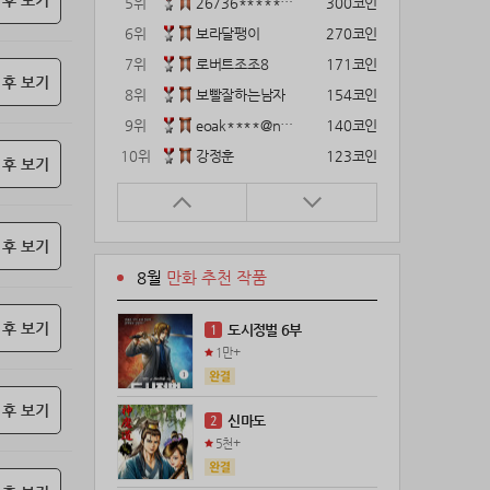
 후 보기
5위
26736*****@kakao.com
300코인
6위
보라달팽이
270코인
7위
로버트조조8
171코인
 후 보기
8위
보빨잘하는남자
154코인
9위
eoak****@naver.com
140코인
10위
강정훈
123코인
 후 보기
11위
22374*****@kakao.com
120코인
12위
gg1***@naver.com
120코인
 후 보기
13위
12922*****@kakao.com
120코인
8월
만화 추천 작품
14위
해콩이
110코인
15위
wkkj****@naver.com
110코인
 후 보기
도시정벌 6부
1
16위
메렁이지롱
102코인
1만+
17위
kckt****@naver.com
100코인
18위
18075*****@kakao.com
100코인
 후 보기
신마도
2
19위
leeys****@naver.com
100코인
5천+
20위
21671*****@kakao.com
100코인