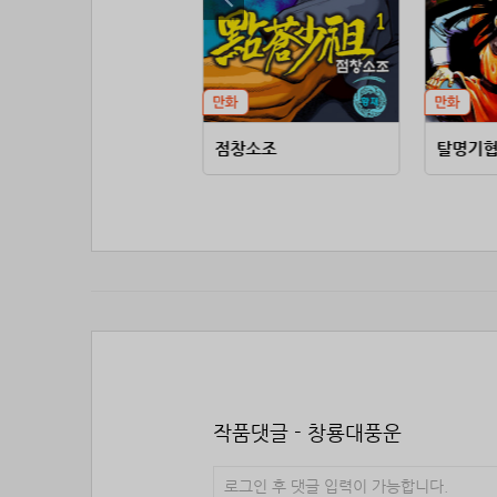
천마대성
점창소조
탈명기
작품댓글 - 창룡대풍운
로그인 후 댓글 입력이 가능합니다.