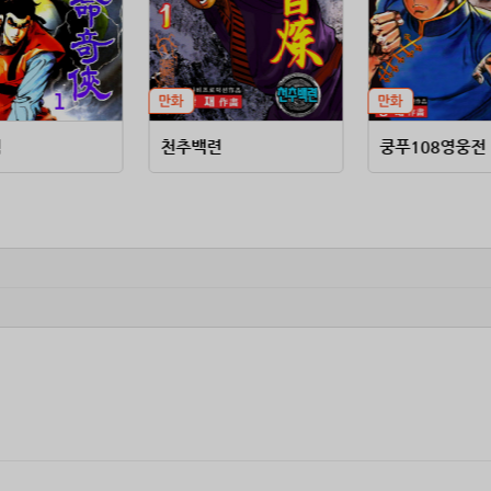
협
천추백련
쿵푸108영웅전