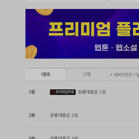
대여
구매
* 대여기간은 1
1화
창룡대풍운 1권
프리미엄무료
2화
창룡대풍운 2권
3화
창룡대풍운 3권