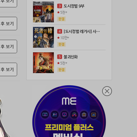
 후 보기
21위
@
100코인
도시정벌 9부
3
22위
@
100코인
5천+
23위
@
73코인
 후 보기
24위
anigse******@gmail.com
70코인
[도시정벌 레거시] 사자의서 (연재)
4
25위
wwor****@naver.com
70코인
10만+
26위
ji643****@gmail.com
66코인
 후 보기
27위
장발쟝
65코인
불괴신화
5
28위
28473*****@kakao.com
60코인
5천+
 후 보기
29위
ㄴ퍼ㅕㅅㄷ
60코인
30위
@
60코인
31위
@
60코인
32위
dj7***@naver.com
50코인
33위
천일야화♡
50코인
34위
80091****@kakao.com
50코인
35위
티티320
50코인
36위
myway
50코인