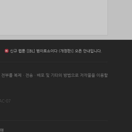
85위
15446*****@kakao.com
10코인
86위
dallv****@naver.com
10코인
87위
17421*****@kakao.com
10코인
88위
@
10코인
신규 웹툰 [아빠 사용지침서] 오픈 안내입니다.
89위
@
10코인
90위
icheon*****@gmail.com
10코인
91위
37176*****@kakao.com
10코인
신규 웹툰 [[BL] 범이로소이다 (개정판)] 오픈 안내입니다.
92위
갈보리
10코인
93위
youngk*****@naver.com
10코인
신규 웹툰 [환생 닥터] 오픈 안내입니다.
는 전부를 복제ㆍ전송ㆍ배포 및 기타의 방법으로 저작물을 이용할
94위
세번이상할래
10코인
95위
pooyj****@naver.com
10코인
96위
24771*****@kakao.com
10코인
신규 웹툰 [아빠 사용지침서] 오픈 안내입니다.
97위
leno****@naver.com
10코인
AC-07
98위
yewo****@naver.com
10코인
99위
쌉숭
10코인
신규 웹툰 [[BL] 범이로소이다 (개정판)] 오픈 안내입니다.
100
25721*****@kakao.com
10코인
위