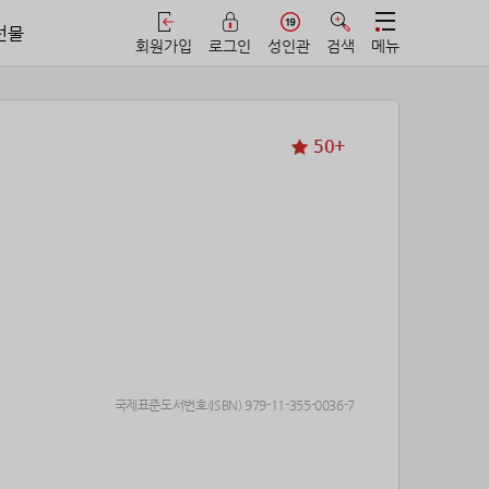
선물
회원가입
로그인
성인관
검색
메뉴
50+
국제표준도서번호(ISBN) 979-11-355-0036-7