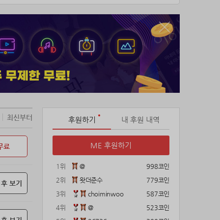
최신부터
후원하기
내 후원 내역
ME 후원하기
무료
1위
@
998코인
2위
왓더준수
779코인
 후 보기
3위
choiminwoo
587코인
4위
@
523코인