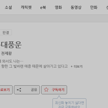
소설
캐릭챗
e북
영화
동영상
만화
완결
룡대풍운
/ 천제황
에 와서도 나는…
+ 더보기
무료보기
공유
구독하기
최신화 놓치기 싫다면
지금 구독하세요.