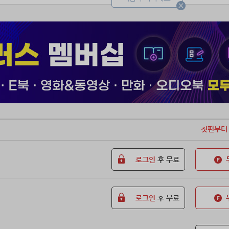
곳에서 나와 함께 사는 거다.”
지푸라기라도 붙잡고 싶을 만큼 절박했다.
거짓된 예언의 끝자락을 붙잡았다.
을 때까지.”
 아니라면 희망은 없으니까.
승의 울음소리처럼 들리는 목소리는 거기에 실린 의지를 분명하게 전달했
 줘.
첫편부터
 나를 살리는 거죠? 그건 내가 마녀이기 때문인가요?”
게서는 마녀라는 이유로 배척받았는데, 괴물은 마녀라서 필요하다니 이
로그인
후 무료
레아는 그를 이해했다.
신 못지않게 고통스러운 삶을 겪고 있었기에.
 배척받는 건 그도, 그녀도 마찬가지였다.
로그인
후 무료