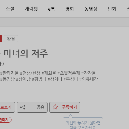
소설
캐릭챗
e북
영화
동영상
만화
완결
 마녀의 저주
 /
 #판타지물 #전생/환생 #재회물 #초월적존재 #잔잔물
 #동정남 #상처남 #평범녀 #상처녀 #무심녀 #외유내강
자신을 죽인 용사에게 저주를 걸었다.
 인간에게 배척받는 삶을 살아가리라.
간이 아니게 된 용사는 죽지도 못한 채 수백 년을 홀로 살아갔다.
무료보기
공유
구독하기
눈은 언제나 공허하고 음울했다.
판타지
눈동자가 불길하고 섬뜩하다며 사람들은 그녀를 마녀로 몰았다.
최신화 놓치기 싫다면
 고통받는 건 마찬가지라 레아는 사람들을 미워하기로 했다.
지금 구독하세요.