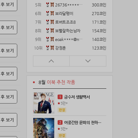
 후 보기
5위
26736*****@kakao.com
300코인
6위
보라달팽이
270코인
7위
로버트조조8
171코인
 후 보기
8위
보빨잘하는남자
154코인
9위
eoak****@naver.com
140코인
10위
강정훈
123코인
 후 보기
11위
22374*****@kakao.com
120코인
12위
12922*****@kakao.com
120코인
 후 보기
13위
gg1***@naver.com
120코인
8월
이북 추천 작품
14위
해콩이
110코인
15위
wkkj****@naver.com
110코인
 후 보기
금수저 생활백서
1
16위
메렁이지롱
102코인
5만+
17위
@
100코인
18위
@
100코인
 후 보기
어중간한 문파의 천하제일인
2
19위
kckt****@naver.com
100코인
5만+
20위
18075*****@kakao.com
100코인