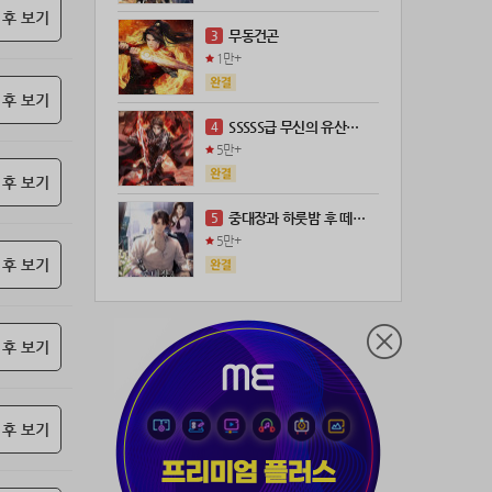
 후 보기
21위
leeys****@naver.com
100코인
무동건곤
3
22위
21671*****@kakao.com
100코인
1만+
23위
@
73코인
 후 보기
24위
anigse******@gmail.com
70코인
SSSSS급 무신의 유산을 얻었다!
4
25위
wwor****@naver.com
70코인
5만+
26위
ji643****@gmail.com
66코인
 후 보기
27위
장발쟝
65코인
중대장과 하룻밤 후 떼돈을 벌었다
5
28위
@
60코인
5만+
29위
@
60코인
 후 보기
30위
28473*****@kakao.com
60코인
31위
ㄴ퍼ㅕㅅㄷ
60코인
 후 보기
32위
19367*****@kakao.com
50코인
33위
@
50코인
34위
dj7***@naver.com
50코인
 후 보기
35위
천일야화♡
50코인
36위
80091****@kakao.com
50코인