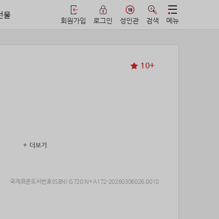
선물
회원가입
로그인
성인관
검색
메뉴
10+
+ 더보기
국제표준도서번호(ISBN) G720:N+A172-20260306026.0010