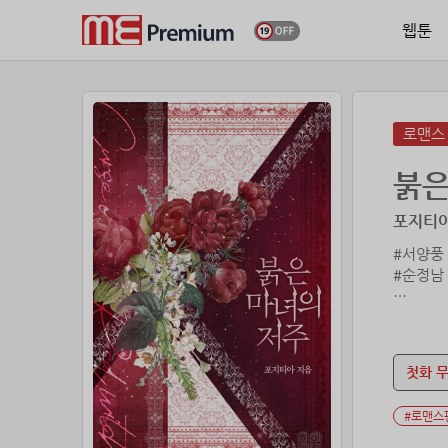
웹툰
로맨스
붉은
포지티아
#서양풍
#순정남
마녀는 
너 역시
이젠 인
첫화 
레아의 
#로맨스
새빨간 
뭘 해도