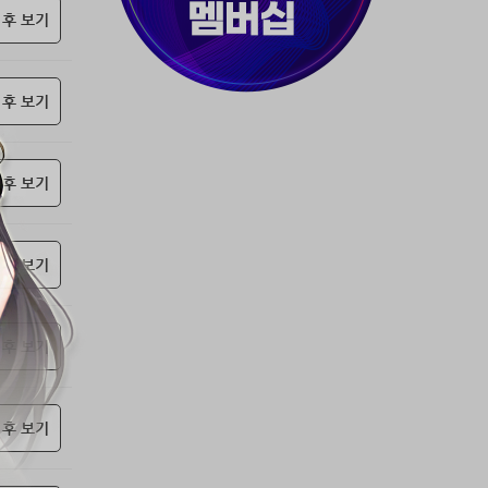
37위
티티320
50코인
 후 보기
38위
myway
50코인
39위
19108*****@kakao.com
50코인
 후 보기
40위
70989****@kakao.com
50코인
41위
워삼골벅
50코인
42위
dlehd*****@gmail.com
48코인
 후 보기
43위
22ss****@dgsungsan.ms.kr
45코인
44위
아아자 홧팅
40코인
45위
@
40코인
 후 보기
46위
비둘기 천사
36코인
47위
@
36코인
 후 보기
48위
20700*****@kakao.com
30코인
49위
26741*****@kakao.com
26코인
50위
@
25코인
 후 보기
51위
douyo*****@gmail.com
25코인
52위
dltmdw******@gmail.com
25코인