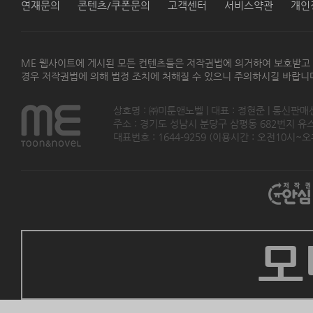
연재문의
콘텐츠/쿠폰문의
고객센터
서비스약관
개인
ME 웹사이트에 게시된 모든 컨텐츠들은 저작권법에 의거하여 보호받고
경우 저작권법에 의해 법정 조치에 처해질 수 있으니 주의하시길 바랍니
상호명 : ㈜미툰앤노벨 | 대표 : 정현준 | 통신판매
주소 : 경기도 성남시 분당구 삼평동 682번지 유스페이스
대표번호 : 1644-9259 (이용시간 : 오전10시~오후5
모