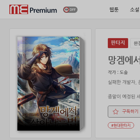
웹툰
소설
판타지
완
망겜에서
작가 : 도술
실패한 개발자,
종말이 예정된 세계
[신중히 선택하시
경고에도 불구하
구독하기
망할... 이제 그
#현대판타지