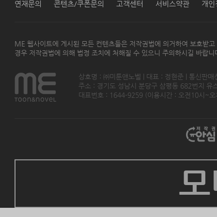
연재문의
콘텐츠/쿠폰문의
고객센터
서비스약관
개인
ME 웹사이트에 게시된 모든 컨텐츠들은 저작권법에 의거하여 보호받고
경우 저작권법에 의해 법정 조치에 처해질 수 있으니 주의하시길 바랍니
상호명 : ㈜미툰앤노벨 | 대표 : 정현준 | 통신판매
주소 : 경기도 성남시 분당구 삼평동 682번지 유스페이스
대표번호 : 1644-9259 (이용시간 : 오전10시~오후5
모