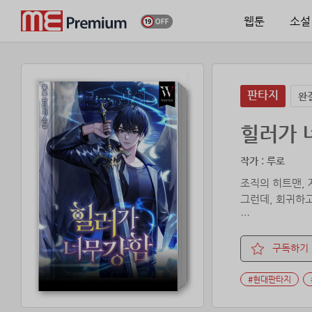
웹툰
소설
판타지
완
힐러가 
작가 : 루로
조직의 히트맨, 
그런데, 회귀하고
#노빠꾸 #시원
구독하기
#현대판타지