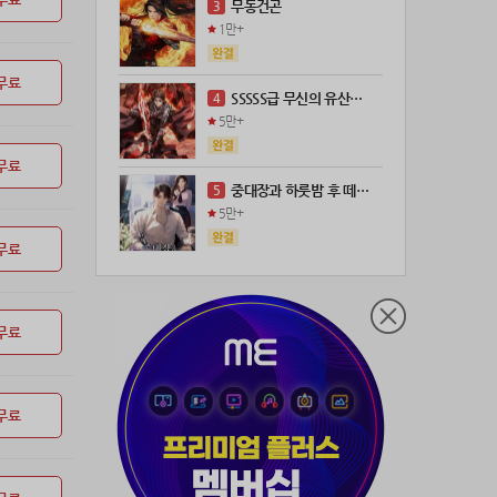
무동건곤
3
1만+
무료
SSSSS급 무신의 유산을 얻었다!
4
5만+
무료
중대장과 하룻밤 후 떼돈을 벌었다
5
5만+
무료
무료
무료