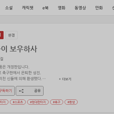
소설
캐릭챗
e북
영화
동영상
만화
지
완결
이 보우하사
난길
품은 개정판입니다.
 축구판에서 은퇴한 성진.
미친 신들에 의해 환생했다.
+ 더보기
 선수를 직접 키우는 거야!”
구독하기
공유
판타지
#스포츠
#현대판타지
#축구
#환생
내다보는 자가 축복을 내립니다.]
‘미래예측(액티브)’를 얻었습니다.]