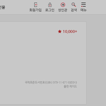
선물
회원가입
로그인
성인관
검색
메뉴
10,000+
국제표준도서번호(ISBN) 979-11-671-0859-3
출판 제이드