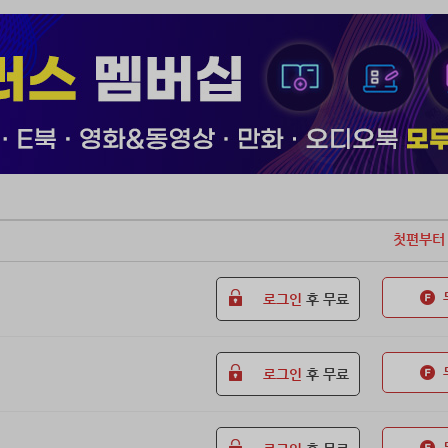
보우하는 성진의 프리미어리그 정복!
첫편부터
로그인
후 무료
로그인
후 무료