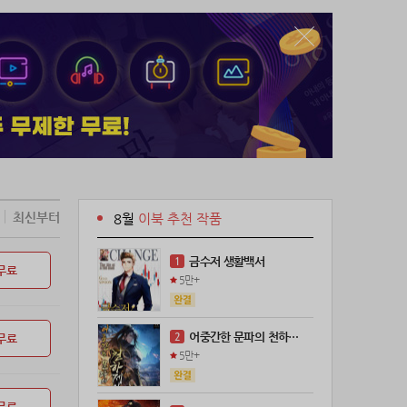
최신부터
8월
이북 추천 작품
금수저 생활백서
1
무료
5만+
어중간한 문파의 천하제일인
2
무료
5만+
무료