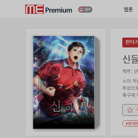
웹툰
판타
신들
작가 : 
※이 작
부상으로
축구에 
“우리가
띠링!
#현대
[앞을 
[스킬 