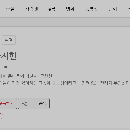
소설
캐릭챗
e북
영화
동영상
만화
완결
향지현
아크로
사파 문파들의 격전지, 무한현.
인들이 가장 싫어하는 그곳에 융통성이라고는 전혀 없는 관리가 부임했다
가침? 웃기는군. 대명률 327조에 따라 성내에서 다툰 이들을 체포하겠다
구독하기
공유
정도로 강한 지현, 단천휘의 무림평정기!
협