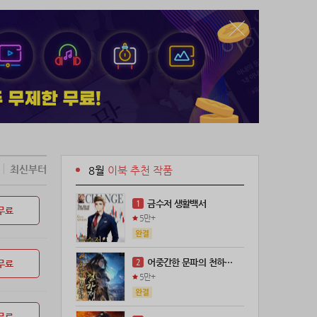
최신부터
8월
이북 추천 작품
금수저 생활백서
1
무료
5만+
어중간한 문파의 천하제일인
2
무료
5만+
무료