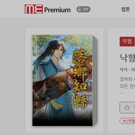
웹툰
무협
낙
작가 : 
정파와 
모든 관
˝관무불
수상할 
#신무