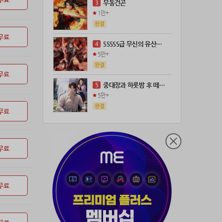
무동건곤
3
1만+
무료
SSSSS급 무신의 유산을 얻었다!
4
5만+
무료
중대장과 하룻밤 후 떼돈을 벌었다
5
5만+
무료
무료
무료