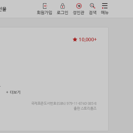
선물
회원가입
로그인
성인관
검색
메뉴
10,000+
.
+ 더보기
.˝
국제표준도서번호(ISBN) 979-11-6740-385-8
출판 스토리튠즈