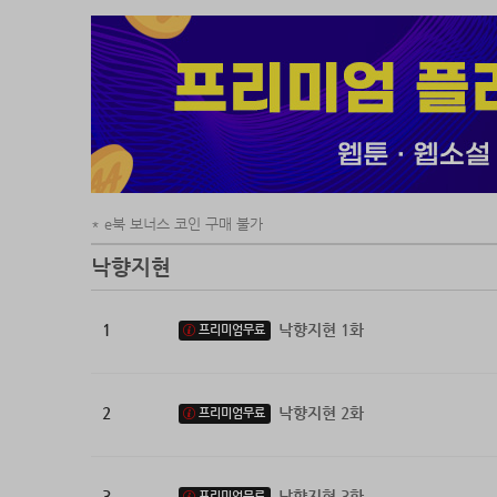
e북 보너스 코인 구매 불가
낙향지현
1
낙향지현 1화
프리미엄무료
2
낙향지현 2화
프리미엄무료
3
낙향지현 3화
프리미엄무료