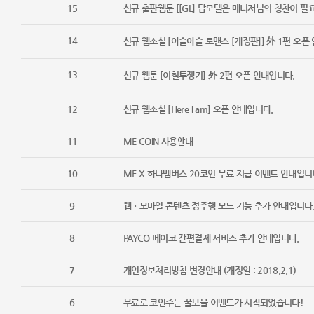
15
신규 출판웹툰 [[GL] 탑모델은 매니저님의 칭찬이 필
14
신규 웹소설 [아슬아슬 로맨스 [개정판]] 外 1편 오픈
13
신규 웹툰 [이철투쟁기] 外 2편 오픈 안내입니다.
12
신규 웹소설 [Here I am] 오픈 안내입니다.
11
ME COIN 사용안내
10
ME X 하나멤버스 20코인 무료 지급 이벤트 안내입니
9
웹ㆍ모바일 콘텐츠 정주행 모드 기능 추가 안내입니다
8
PAYCO 페이코 간편결제 서비스 추가 안내입니다.
7
개인정보처리방침 변경안내 (개정일 : 2018.2.1)
6
무료로 코인주는 꿀보물 이벤트가 시작되었습니다!