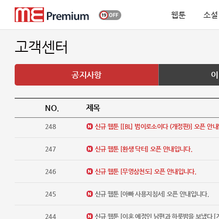
웹툰
소설
고객센터
공지사항
이
NO.
제목
248
신규 웹툰 [[BL] 범이로소이다 (개정판)] 오픈 안
247
신규 웹툰 [환생 닥터] 오픈 안내입니다.
246
신규 웹툰 [무영삼천도] 오픈 안내입니다.
245
신규 웹툰 [아빠 사용지침서] 오픈 안내입니다.
244
신규 웹툰 [이혼 예정인 남편과 하룻밤을 보냈다 [