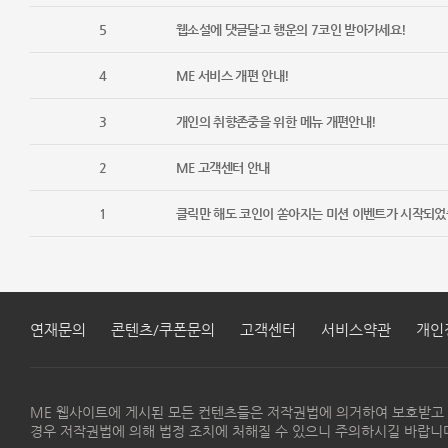
5
웹소설에 댓글달고 행운의 7코인 받아가세요!
4
ME 서비스 개편 안내!
3
개인의 취향존중을 위한 메뉴 개편안내!
2
ME 고객센터 안내
1
클릭만 해도 코인이 쏟아지는 미션 이벤트가 시작되었
연재문의
콘텐츠/쿠폰문의
고객센터
서비스약관
개인
ME 웹사이트에 게시된 모든 컨텐츠들은 저작권법에 의거하여 보호받고
경우 저작권법에 의해 법정 조치에 처해질 수 있으니 주의하시길 바랍니