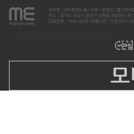
상호명 : ㈜미툰앤노벨 | 대표 : 정현준 | 통신판매
주소 : 경기도 성남시 분당구 삼평동 682번지 유스페이스
대표번호 : 1644-9259 (이용시간 : 오전10시~오후5
모