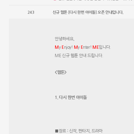
243
신규 웹툰 [다시 한번 아이돌] 오픈 안내입니다.
안녕하세요,
M
y
E
njoy!
M
​y
E
nter! ​
M
E
입니다.
ME 신규 웹툰 안내 드립니다.​
<웹툰>
1. 다시 한번 아이돌​
■장르 : 신작​, 판타지, 드라마