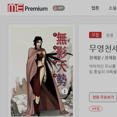
웹툰
소설
무협
완결
무영천
천제황 / 천제황
악마적인 두뇌를 
림 통일의 야욕
첫화 무료보기
#무협