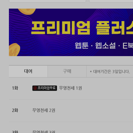
대여
구매
* 대여기간은 3일입니다.
1화
무영천세 1권
프리미엄무료
2화
무영천세 2권
3화
무영천세 3권