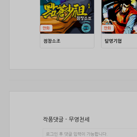
점창소조
탈명기협
작품댓글 - 무영천세
로그인 후 댓글 입력이 가능합니다.