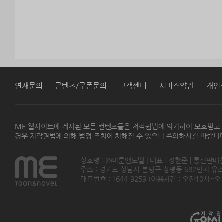
연재문의
콘텐츠/쿠폰문의
고객센터
서비스약관
개인
ME 웹사이트에 게시된 모든 컨텐츠들은 저작권법에 의거하여 보호받고
경우 저작권법에 의해 법정 조치에 처해질 수 있으니 주의하시길 바랍니
상호명 : ㈜미툰앤노벨 | 대표 : 정현준 | 통신판매
주소 : 경기도 성남시 분당구 삼평동 682번지 유스페이스
대표번호 : 1644-9259 (이용시간 : 오전10시~오후5